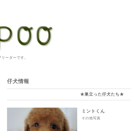
ーダーです。
仔犬情報
★巣立った仔犬たち★
ミントくん
その他写真