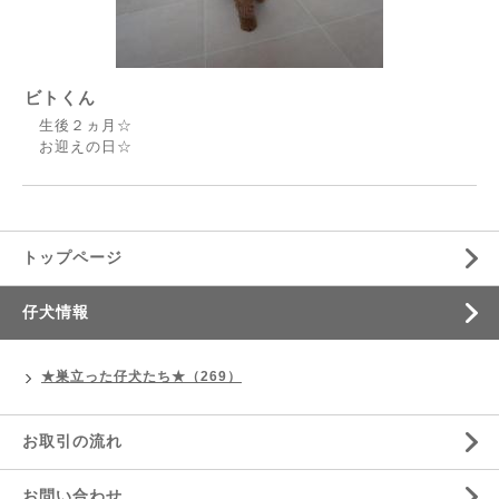
ビトくん
生後２ヵ月☆
お迎えの日☆
トップページ
仔犬情報
★巣立った仔犬たち★（269）
お取引の流れ
お問い合わせ