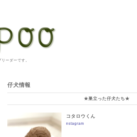
ーダーです。
仔犬情報
★巣立った仔犬たち★
コタロウくん
nstagram